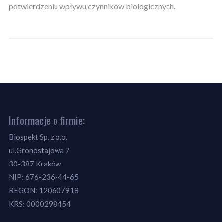
potwierdzeniu wpływu czynników biologicznych.
Informacje o firmie:
Biospekt Sp. z o.o.
ul.Gronostajowa 7
30-387 Kraków
NIP: 676-236-44-65
REGON: 120607918
KRS: 0000298454