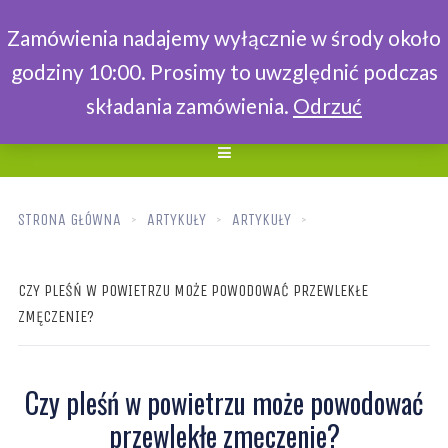
Zamówienia nadajemy wyłącznie w środy około
godziny 10:00. Prosimy to uwzględnić podczas
składania zamówienia.
Odrzuć
STRONA GŁÓWNA
ARTYKUŁY
ARTYKUŁY
CZY PLEŚŃ W POWIETRZU MOŻE POWODOWAĆ PRZEWLEKŁE
ZMĘCZENIE?
Czy pleśń w powietrzu może powodować
przewlekłe zmęczenie?