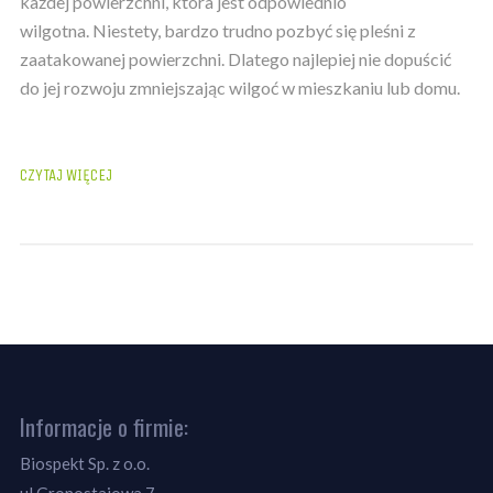
każdej powierzchni, która jest odpowiednio
wilgotna. Niestety, bardzo trudno pozbyć się pleśni z
zaatakowanej powierzchni. Dlatego najlepiej nie dopuścić
do jej rozwoju zmniejszając wilgoć w mieszkaniu lub domu.
Informacje o firmie:
Biospekt Sp. z o.o.
ul.Gronostajowa 7