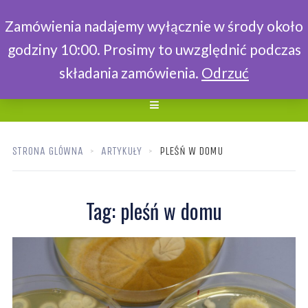
Zamówienia nadajemy wyłącznie w środy około
godziny 10:00. Prosimy to uwzględnić podczas
składania zamówienia.
Odrzuć
STRONA GLÓWNA
ARTYKUŁY
PLEŚŃ W DOMU
Tag:
pleśń w domu