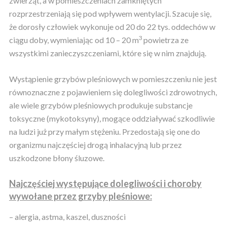
zwierząt, a w pomieszczeniach zamkniętych
rozprzestrzeniają się pod wpływem wentylacji. Szacuje się,
że dorosły człowiek wykonuje od 20 do 22 tys. oddechów w
3
ciągu doby, wymieniając od 10 – 20 m
powietrza ze
wszystkimi zanieczyszczeniami, które się w nim znajdują.
Wystąpienie grzybów pleśniowych w pomieszczeniu nie jest
równoznaczne z pojawieniem się dolegliwości zdrowotnych,
ale wiele grzybów pleśniowych produkuje substancje
toksyczne (mykotoksyny), mogące oddziaływać szkodliwie
na ludzi już przy małym stężeniu. Przedostają się one do
organizmu najczęściej drogą inhalacyjną lub przez
uszkodzone błony śluzowe.
Najczęściej występujące dolegliwości i choroby
wywołane przez grzyby pleśniowe:
– alergia, astma, kaszel, duszności