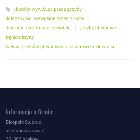
|
choroby wywołane przez grzyby
|
dolegliwości wywołane przez grzyby
|
|
działanie na zdrowie człowieka
grzyby pleśniowe
|
mykotoksyny
wpływ grzybów pleśniowych na zdrowie człowieka
Informacje o firmie:
Biospekt Sp. z o.o.
ul.Gronostajowa 7
30-387 Kraków