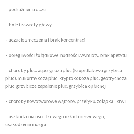
– podrażnienia oczu
– bóle i zawroty głowy
– uczucie zmęczenia i brak koncentracji
– dolegliwości żołądkowe: nudności, wymioty, brak apetytu
– choroby płuc: aspergiloza płuc (kropidlakowa grzybica
płuc), mukormykoza płuc, kryptokokoza płuc, geotrychoza
płuc, grzybicze zapalenie płuc, grzybica opłucnej
– choroby nowotworowe wątroby, przełyku, żołądka i krwi
– uszkodzenia ośrodkowego układu nerwowego,
uszkodzenia mózgu