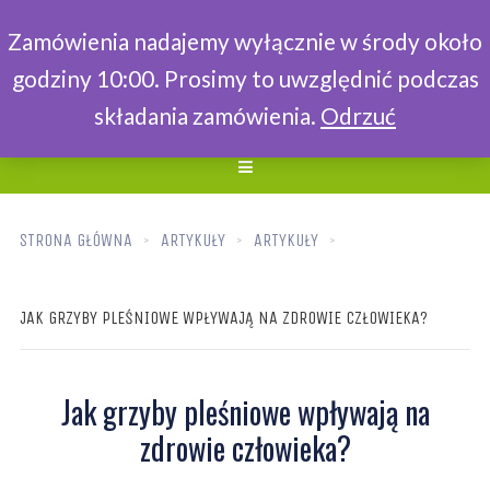
Zamówienia nadajemy wyłącznie w środy około
godziny 10:00. Prosimy to uwzględnić podczas
składania zamówienia.
Odrzuć
STRONA GŁÓWNA
ARTYKUŁY
ARTYKUŁY
JAK GRZYBY PLEŚNIOWE WPŁYWAJĄ NA ZDROWIE CZŁOWIEKA?
Jak grzyby pleśniowe wpływają na
zdrowie człowieka?