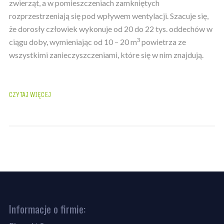
zwierząt, a w pomieszczeniach zamkniętych
rozprzestrzeniają się pod wpływem wentylacji. Szacuje się,
że dorosły człowiek wykonuje od 20 do 22 tys. oddechów w
3
ciągu doby, wymieniając od 10 – 20 m
powietrza ze
wszystkimi zanieczyszczeniami, które się w nim znajdują.
Informacje o firmie: