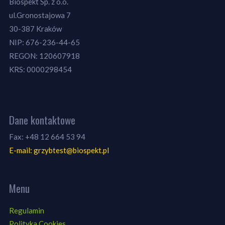
Biospekt Sp. z o.o.
ul.Gronostajowa 7
30-387 Kraków
NIP: 676-236-44-65
REGON: 120607918
KRS: 0000298454
Dane kontaktowe
Fax: +48 12 664 53 94
E-mail: grzybtest@biospekt.pl
Menu
Regulamin
Polityka Cookies