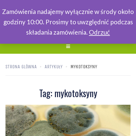
Zamówienia nadajemy wyłącznie w środy około
godziny 10:00. Prosimy to uwzględnić podczas
składania zamówienia.
Odrzuć
STRONA GLÓWNA
ARTYKUŁY
MYKOTOKSYNY
Tag:
mykotoksyny